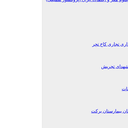
اری تجاری کاخ تچر
شهدای تجریش
تات
 بیمارستان برکت