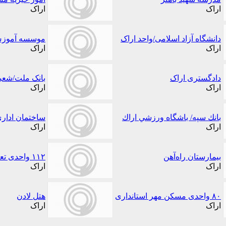
اراک
اراک
دانشگاه آزاد اسلامی/واحد اراک
موسسه آموزش 
اراک
اراک
دادگستری اراک
بانک ملت/شعب
اراک
اراک
بانك سپه/ باشگاه ورزشي اراك
ساختمان اداری
اراک
اراک
بیمارستان راه‌آهن
۱۱۲ واحدی تعاونی مسکن بهزیستی
اراک
اراک
۸۰ واحدی مسکن مهر استانداری
هتل لادن
اراک
اراک