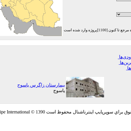
دی‌ها
رین‌ها
ها
بیمارستان زاگرس یاسوج
یاسوج
راي سوپرپايپ اينترناشنال محفوظ است SuperPipe International © 1390