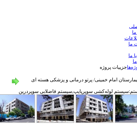
لی
ما
لاعات
 ما
ا ما
ما
ژه‌ها
جزييات پروژه
یمارستان امام خمینی/ پرتو درمانی و پزشکی هسته ای
تم:سیستم لوله‌کشی سوپرپايپ,سیستم فاضلابی سوپردرین