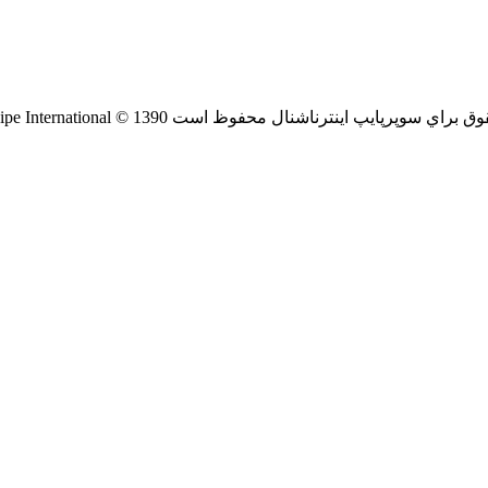
راي سوپرپايپ اينترناشنال محفوظ است SuperPipe International © 1390