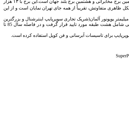
ارمین برج مخابراتی و هشتمین
برج بلند جهان است.این برج با ۱۳ هزار
کل ظاهری متفاوتش، تقریباً از همه جای تهران نمایان است و از این
ستم لوله کشی سوپرپایپ 2+ با تکنولوژی RTS و کد رنگ از سایز 16تا 32 میلیمتر و همینطور لوله و اتصالات سایز بالا از 40 تا 75 میلیمتر یوپونور آلمان(شریک تجاری سوپرپایپ اینترشنال و بزرگترین
تولید کننده لوله های غیر فلزی در جهان) در سال 1385برای کلیه تاسیسات آبرسانی و رایزرهای ده طبقه ای سازه‌ی راس برج و لابی شامل هشت طبقه مورد تایید قرار گرفت و در فاصله سال 85 تا